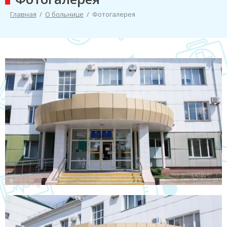
Главная
/
О больнице
/
Фотогалерея